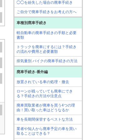
◯◯を紛失した場合の廃車手続き
ご自分で廃車手続きをお考えの方へ
車種別廃車手続き
軽自動車の廃車手続きの手順と必要
書類
トラックを廃車にするには？手続き
の流れや費用と必要書類
排気量別 バイクの廃車手続きの方法
廃車手続き-番外編
放置されている車の処理・撤去
ローンが残っていても廃車にでき
る？手続きの方法や注意点
廃車買取業者が廃車を買う4つの理
由！買い取った車はどうなるか
車を長期間保管するベストな方法
業者や知人から廃車予定の車を買い
取ることはできる？