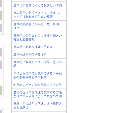
廃車にする前にやっておきたい準備
廃車費用の相場とは？安く抑える方
法と受け取れる還付金の種類
廃車の手続きにかかる日数・時間
は？
廃車時の還付金を受け取る手続きの
方法と必要書類
廃車時に必要な保険の手続き
廃車手続きができる場所
廃車時に取外して良い部品・悪い部
品
車検切れの車でも廃車できる！手続
きの必要書類と費用相場
他県ナンバーの車を廃車にする方法
名義の違う車を代理で廃車する方法
とは？本人以外による手続きの手順
廃車で印鑑証明は何通いる？発行方
法と注意点