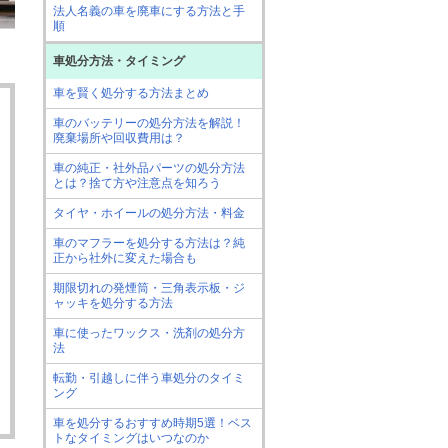
法人名義の車を廃車にする方法と手
順
車処分方法・タイミング
車を賢く処分する方法まとめ
車のバッテリーの処分方法を解説！
廃棄場所や回収費用は？
車の純正・社外品パーツの処分方法
とは？捨て方や注意点を知ろう
タイヤ・ホイールの処分方法・料金
車のマフラーを処分する方法は？純
正から社外に変えた場合も
期限切れの発煙筒・三角表示板・ジ
ャッキを処分する方法
車に使ったワックス・洗剤の処分方
法
転勤・引越しに伴う車処分のタイミ
ング
車を処分するおすすめ時期5選！ベス
トなタイミングはいつなのか