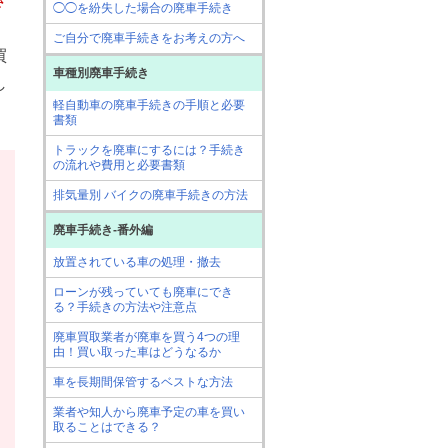
◯◯を紛失した場合の廃車手続き
ご自分で廃車手続きをお考えの方へ
買
車種別廃車手続き
し
軽自動車の廃車手続きの手順と必要
書類
トラックを廃車にするには？手続き
の流れや費用と必要書類
排気量別 バイクの廃車手続きの方法
廃車手続き-番外編
放置されている車の処理・撤去
ローンが残っていても廃車にでき
る？手続きの方法や注意点
廃車買取業者が廃車を買う4つの理
由！買い取った車はどうなるか
車を長期間保管するベストな方法
業者や知人から廃車予定の車を買い
取ることはできる？