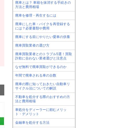
廃車とは？ 車籍を抹消する手続きの
方法と費用相場
廃車を修理・再生するには
廃車にした車・バイクを再登録する
には？必要書類や費用
廃車にする前にやりたい愛車の供養
廃車買取業者の選び方
廃車買取業者とのトラブル5選！買取
詐欺に合わない業者選びと注意点
なぜ無料で廃車買取ができるのか
年間で廃車される車の台数
廃車の際に知っておきたい自動車リ
サイクル法についての解説
不動車を処分する際のおすすめの方
法と費用相場
車処分をディーラーに頼むメリッ
ト・デメリット
金融車を処分する方法