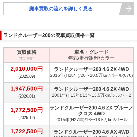
廃車買取の流れを詳しく見る
ランドクルーザー200
の廃車買取価格一覧
買取価格
車名・グレード
年式/走行距離/カラー
(査定時期)
2,010,000
円
ランドクルーザー200 4.6 ZX 4WD
2016
年(
H28年
)/
20〜20.5万km
/
パール(070)
(
2025.09
)
1,947,500
円
ランドクルーザー200 4.6 ZX 4WD
2001
年(
H13年
)/
13〜13.5万km
/
シルバー2
(
2026.01
)
ランドクルーザー200 4.6 ZX ブルーノ
1,772,500
円
クロス 4WD
(
2025.12
)
2015
年(
H27年
)/
16〜16.5万km
/
パール
1,722,500
円
ランドクルーザー200 4.6 AX 4WD