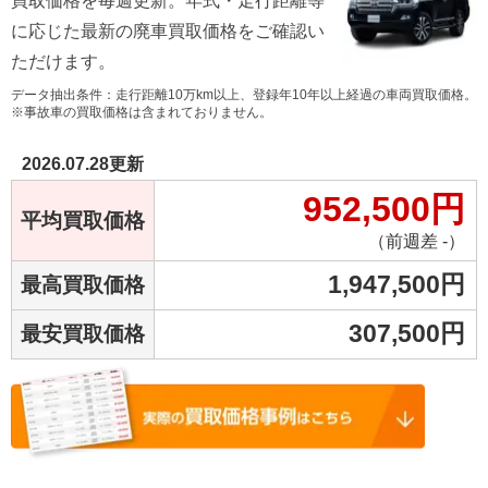
買取価格を毎週更新。年式・走行距離等
に応じた最新の廃車買取価格をご確認い
ただけます。
データ抽出条件：走行距離10万km以上、登録年10年以上経過の車両買取価格。
※事故車の買取価格は含まれておりません。
2026.07.28
更新
952,500
円
平均買取価格
（前週差 -）
1,947,500
円
最高買取価格
307,500
円
最安買取価格