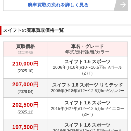
廃車買取の流れを詳しく見る
スイフト
の廃車買取価格一覧
買取価格
車名・グレード
年式/走行距離/カラー
(査定時期)
スイフト 1.6 スポーツ
210,000
円
2006
年(
H18年
)/
10〜10.5万km
/
パール
(
2025.10
)
(Z7T)
207,000
円
スイフト 1.6 スポーツ リミテッド
2006
年(
H18年
)/
12〜12.5万km
/
シルバー
(
2026.04
)
スイフト 1.6 スポーツ
202,500
円
2015
年(
H27年
)/
12〜12.5万km
/
イエロー
(
2025.11
)
(ZFT)
スイフト 1.6 スポーツ
197,500
円
2016
年(
H28年
)/
12〜12.5万km
/
パール