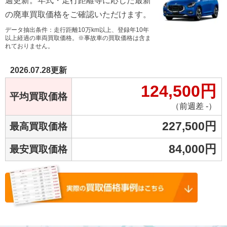
週更新。年式・走行距離等に応じた最新
の廃車買取価格をご確認いただけます。
データ抽出条件：走行距離10万km以上、登録年10年
以上経過の車両買取価格。※事故車の買取価格は含ま
れておりません。
2026.07.28
更新
124,500
円
平均買取価格
（前週差 -）
227,500
円
最高買取価格
84,000
円
最安買取価格