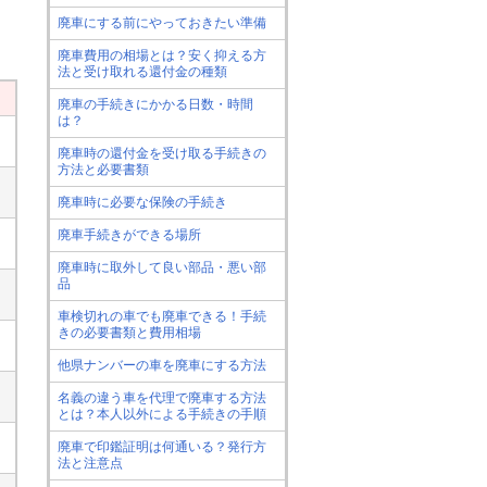
廃車にする前にやっておきたい準備
廃車費用の相場とは？安く抑える方
法と受け取れる還付金の種類
廃車の手続きにかかる日数・時間
は？
廃車時の還付金を受け取る手続きの
方法と必要書類
廃車時に必要な保険の手続き
廃車手続きができる場所
廃車時に取外して良い部品・悪い部
品
車検切れの車でも廃車できる！手続
きの必要書類と費用相場
他県ナンバーの車を廃車にする方法
名義の違う車を代理で廃車する方法
とは？本人以外による手続きの手順
廃車で印鑑証明は何通いる？発行方
法と注意点