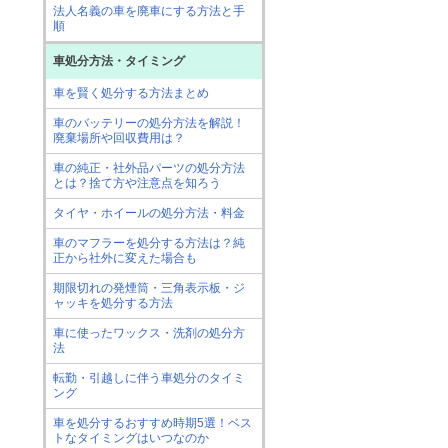
法人名義の車を廃車にする方法と手
順
車処分方法・タイミング
車を賢く処分する方法まとめ
車のバッテリーの処分方法を解説！
廃棄場所や回収費用は？
車の純正・社外品パーツの処分方法
とは？捨て方や注意点を知ろう
タイヤ・ホイールの処分方法・料金
車のマフラーを処分する方法は？純
正から社外に変えた場合も
期限切れの発煙筒・三角表示板・ジ
ャッキを処分する方法
車に使ったワックス・洗剤の処分方
法
転勤・引越しに伴う車処分のタイミ
ング
車を処分するおすすめ時期5選！ベス
トなタイミングはいつなのか