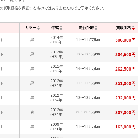
の買取価格を保証するものではありませんのでご了承ください。
カラー
年式
走行距離
買取価格
2014
年
ート
黒
11〜11.5万km
306,000
円
(H26年)
2013
年
ート
黒
13〜13.5万km
264,500
円
(H25年)
2011
年
ート
黒
16〜16.5万km
262,500
円
(H23年)
2012
年
ート
黒
11〜11.5万km
251,000
円
(H24年)
2012
年
ート
黒
13〜13.5万km
232,000
円
(H24年)
2012
年
ート
青
26〜26.5万km
207,000
円
(H24年)
2009
年
ート
黒
11〜11.5万km
163,000
円
(H21年)