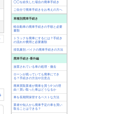
◯◯を紛失した場合の廃車手続き
ご自分で廃車手続きをお考えの方へ
車種別廃車手続き
軽自動車の廃車手続きの手順と必要
書類
トラックを廃車にするには？手続き
>
の流れや費用と必要書類
排気量別 バイクの廃車手続きの方法
廃車手続き-番外編
放置されている車の処理・撤去
ローンが残っていても廃車にでき
る？手続きの方法や注意点
廃車買取業者が廃車を買う4つの理
由！買い取った車はどうなるか
る
車を長期間保管するベストな方法
業者や知人から廃車予定の車を買い
取ることはできる？