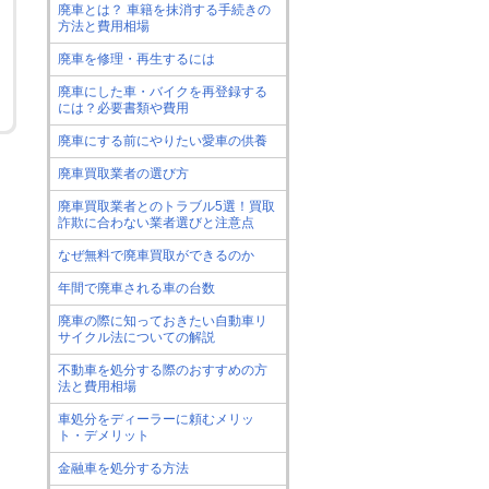
廃車とは？ 車籍を抹消する手続きの
方法と費用相場
廃車を修理・再生するには
廃車にした車・バイクを再登録する
には？必要書類や費用
廃車にする前にやりたい愛車の供養
廃車買取業者の選び方
廃車買取業者とのトラブル5選！買取
詐欺に合わない業者選びと注意点
なぜ無料で廃車買取ができるのか
年間で廃車される車の台数
廃車の際に知っておきたい自動車リ
サイクル法についての解説
不動車を処分する際のおすすめの方
法と費用相場
車処分をディーラーに頼むメリッ
ト・デメリット
金融車を処分する方法