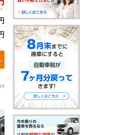
円
-）
円
円
だけ