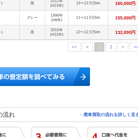
2011
年
ート
黒
13〜13.5万km
160,000
円
(H23年)
1996
年
D
グレー
11〜11.5万km
155,000
円
(H8年)
2010
年
ート
黒
12〜12.5万km
132,000
円
(H22年)
<<
<
1
2
>
>
の流れ
廃車買取の流れを詳しく見