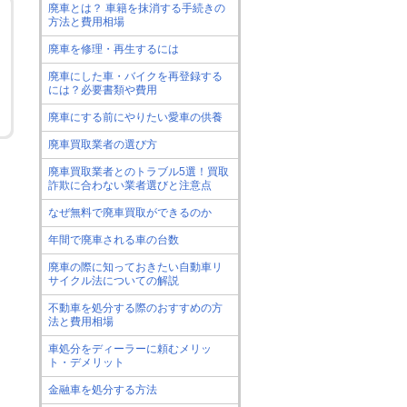
廃車とは？ 車籍を抹消する手続きの
方法と費用相場
廃車を修理・再生するには
廃車にした車・バイクを再登録する
には？必要書類や費用
廃車にする前にやりたい愛車の供養
廃車買取業者の選び方
廃車買取業者とのトラブル5選！買取
詐欺に合わない業者選びと注意点
なぜ無料で廃車買取ができるのか
年間で廃車される車の台数
廃車の際に知っておきたい自動車リ
サイクル法についての解説
不動車を処分する際のおすすめの方
法と費用相場
車処分をディーラーに頼むメリッ
ト・デメリット
金融車を処分する方法