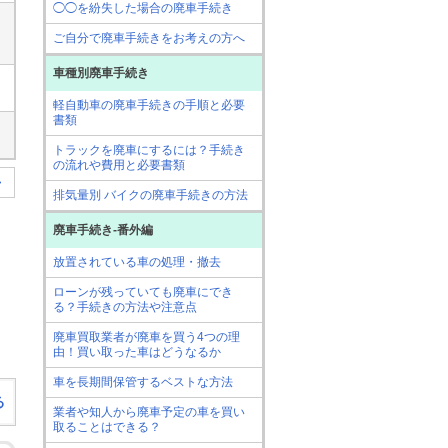
◯◯を紛失した場合の廃車手続き
ご自分で廃車手続きをお考えの方へ
車種別廃車手続き
軽自動車の廃車手続きの手順と必要
書類
トラックを廃車にするには？手続き
の流れや費用と必要書類
>
排気量別 バイクの廃車手続きの方法
廃車手続き-番外編
放置されている車の処理・撤去
ローンが残っていても廃車にでき
る？手続きの方法や注意点
廃車買取業者が廃車を買う4つの理
由！買い取った車はどうなるか
車を長期間保管するベストな方法
る
業者や知人から廃車予定の車を買い
取ることはできる？