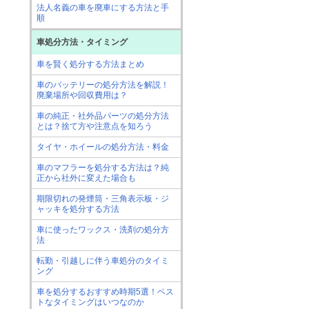
法人名義の車を廃車にする方法と手
順
車処分方法・タイミング
車を賢く処分する方法まとめ
車のバッテリーの処分方法を解説！
廃棄場所や回収費用は？
車の純正・社外品パーツの処分方法
とは？捨て方や注意点を知ろう
タイヤ・ホイールの処分方法・料金
車のマフラーを処分する方法は？純
正から社外に変えた場合も
期限切れの発煙筒・三角表示板・ジ
ャッキを処分する方法
車に使ったワックス・洗剤の処分方
法
転勤・引越しに伴う車処分のタイミ
ング
車を処分するおすすめ時期5選！ベス
トなタイミングはいつなのか