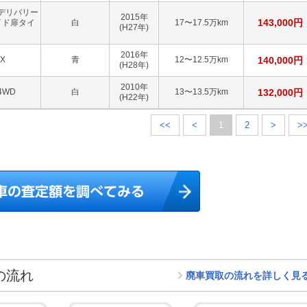
デリバリー
2015
年
143,000
円
イド扉タイ
白
17〜17.5万km
(H27年)
2016
年
X
青
12〜12.5万km
140,000
円
(H28年)
2010
年
4WD
白
13〜13.5万km
132,000
円
(H22年)
<<
<
1
2
>
>
の流れ
廃車買取の流れを詳しく見