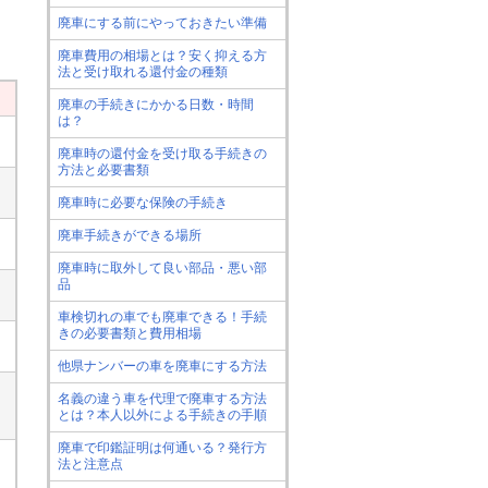
廃車にする前にやっておきたい準備
廃車費用の相場とは？安く抑える方
法と受け取れる還付金の種類
廃車の手続きにかかる日数・時間
は？
廃車時の還付金を受け取る手続きの
方法と必要書類
廃車時に必要な保険の手続き
廃車手続きができる場所
廃車時に取外して良い部品・悪い部
品
車検切れの車でも廃車できる！手続
きの必要書類と費用相場
他県ナンバーの車を廃車にする方法
名義の違う車を代理で廃車する方法
とは？本人以外による手続きの手順
廃車で印鑑証明は何通いる？発行方
法と注意点