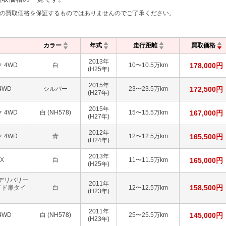
の買取価格を保証するものではありませんのでご了承ください。
カラー
年式
走行距離
買取価格
2013
年
 4WD
白
10〜10.5万km
178,000
円
(H25年)
2015
年
4WD
シルバー
23〜23.5万km
172,500
円
(H27年)
2015
年
 4WD
白 (NH578)
15〜15.5万km
167,000
円
(H27年)
2012
年
 4WD
青
12〜12.5万km
165,500
円
(H24年)
2013
年
X
白
11〜11.5万km
165,000
円
(H25年)
デリバリー
2011
年
158,500
円
イド扉タイ
白
12〜12.5万km
(H23年)
2011
年
4WD
白 (NH578)
25〜25.5万km
145,000
円
(H23年)