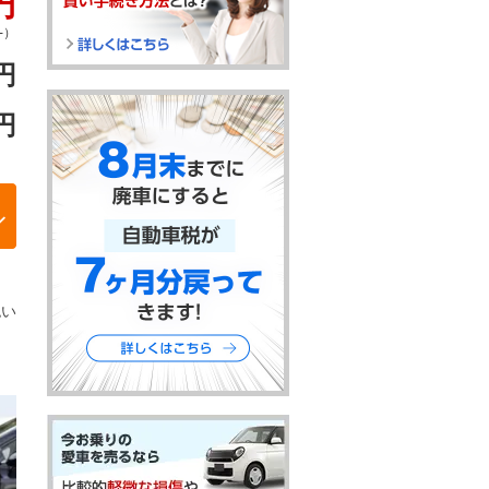
円
-）
円
円
認い