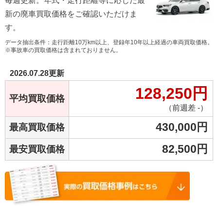
毎週更新。年式・走行距離等に応じた最
新の廃車買取価格をご確認いただけま
す。
データ抽出条件：走行距離10万km以上、登録年10年以上経過の車両買取価格。
※事故車の買取価格は含まれておりません。
2026.07.28
更新
128,250
円
平均買取価格
（前週差 -）
430,000
円
最高買取価格
82,500
円
最安買取価格