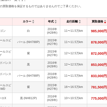
の買取価格を保証するものではありませんのでご了承ください。
カラー
年式
走行距離
買取価格
2016
年
ワゴン
白
11〜11.5万km
985,000
円
(H28年)
クールスピ
2015
年
パール (NH788P)
11〜11.5万km
878,000
円
(H27年)
クールスピ
2015
年
紫
12〜12.5万km
872,000
円
グ
(H27年)
アドバンス
2016
年
黒
12〜12.5万km
853,000
円
(H28年)
アドバンス
2016
年
パール (NH788P)
11〜11.5万km
833,000
円
(H28年)
クールスピ
2015
年
紫
16〜16.5万km
781,500
円
4WD
(H27年)
2016
年
ーロX
黒 (NH812P)
10〜10.5万km
775,000
円
(H28年)