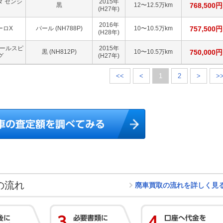
ンダ センシ
2015
年
黒
12〜12.5万km
768,500
円
(H27年)
2016
年
ーロX
パール (NH788P)
10〜10.5万km
757,500
円
(H28年)
クールスピ
2015
年
黒 (NH812P)
10〜10.5万km
750,000
円
グ
(H27年)
<<
<
1
2
>
>
の流れ
廃車買取の流れを詳しく見