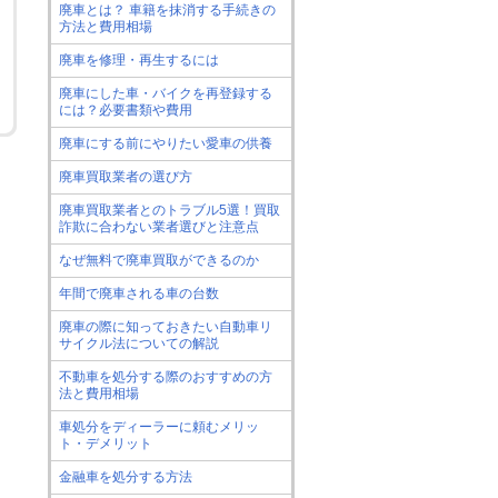
廃車とは？ 車籍を抹消する手続きの
方法と費用相場
廃車を修理・再生するには
廃車にした車・バイクを再登録する
には？必要書類や費用
廃車にする前にやりたい愛車の供養
廃車買取業者の選び方
廃車買取業者とのトラブル5選！買取
詐欺に合わない業者選びと注意点
なぜ無料で廃車買取ができるのか
年間で廃車される車の台数
廃車の際に知っておきたい自動車リ
サイクル法についての解説
不動車を処分する際のおすすめの方
法と費用相場
車処分をディーラーに頼むメリッ
ト・デメリット
金融車を処分する方法