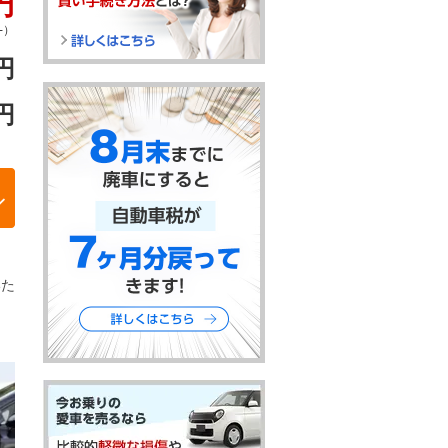
円
-）
円
円
いた