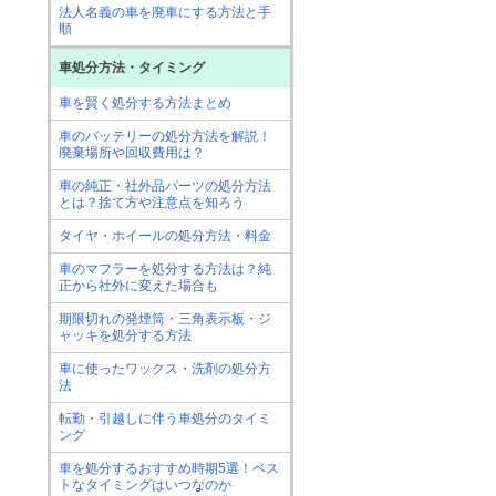
法人名義の車を廃車にする方法と手
順
車処分方法・タイミング
車を賢く処分する方法まとめ
車のバッテリーの処分方法を解説！
廃棄場所や回収費用は？
車の純正・社外品パーツの処分方法
とは？捨て方や注意点を知ろう
タイヤ・ホイールの処分方法・料金
車のマフラーを処分する方法は？純
正から社外に変えた場合も
期限切れの発煙筒・三角表示板・ジ
ャッキを処分する方法
車に使ったワックス・洗剤の処分方
法
転勤・引越しに伴う車処分のタイミ
ング
車を処分するおすすめ時期5選！ベス
トなタイミングはいつなのか