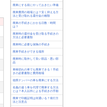
廃車にする前にやっておきたい準備
廃車費用の相場とは？安く抑える方
法と受け取れる還付金の種類
廃車の手続きにかかる日数・時間
は？
廃車時の還付金を受け取る手続きの
方法と必要書類
廃車時に必要な保険の手続き
廃車手続きができる場所
廃車時に取外して良い部品・悪い部
品
車検切れの車でも廃車できる！手続
きの必要書類と費用相場
他県ナンバーの車を廃車にする方法
名義の違う車を代理で廃車する方法
とは？本人以外による手続きの手順
廃車で印鑑証明は何通いる？発行方
法と注意点