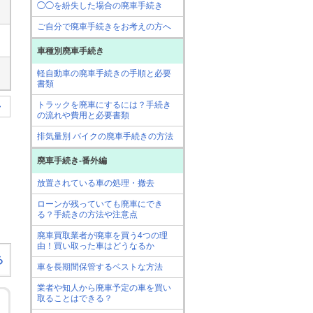
◯◯を紛失した場合の廃車手続き
ご自分で廃車手続きをお考えの方へ
車種別廃車手続き
軽自動車の廃車手続きの手順と必要
書類
トラックを廃車にするには？手続き
>
の流れや費用と必要書類
排気量別 バイクの廃車手続きの方法
廃車手続き-番外編
放置されている車の処理・撤去
ローンが残っていても廃車にでき
る？手続きの方法や注意点
廃車買取業者が廃車を買う4つの理
由！買い取った車はどうなるか
る
車を長期間保管するベストな方法
業者や知人から廃車予定の車を買い
取ることはできる？