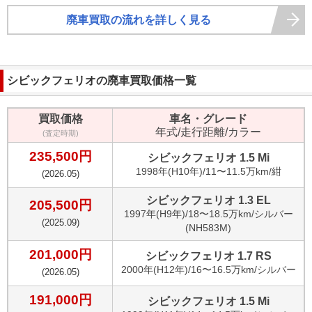
廃車買取の流れを詳しく見る
シビックフェリオ
の廃車買取価格一覧
買取価格
車名・グレード
年式/走行距離/カラー
(査定時期)
235,500
円
シビックフェリオ 1.5 Mi
1998
年(
H10年
)/
11〜11.5万km
/
紺
(
2026.05
)
シビックフェリオ 1.3 EL
205,500
円
1997
年(
H9年
)/
18〜18.5万km
/
シルバー
(
2025.09
)
(NH583M)
201,000
円
シビックフェリオ 1.7 RS
2000
年(
H12年
)/
16〜16.5万km
/
シルバー
(
2026.05
)
191,000
円
シビックフェリオ 1.5 Mi