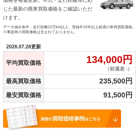
価格を毎週更新。年式・走行距離等に応
じた最新の廃車買取価格をご確認いただ
けます。
データ抽出条件：走行距離10万km以上、登録年10年以上経過の車両買取価格。
※事故車の買取価格は含まれておりません。
2026.07.28
更新
134,000
円
平均買取価格
（前週差 -）
235,500
円
最高買取価格
91,500
円
最安買取価格