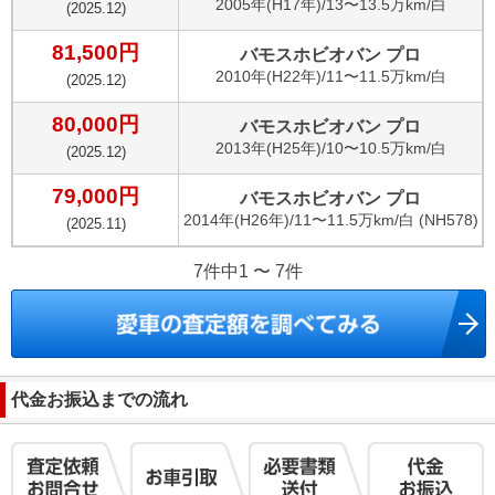
2005
年(
H17年
)/
13〜13.5万km
/
白
(
2025.12
)
81,500
円
バモスホビオバン プロ
2010
年(
H22年
)/
11〜11.5万km
/
白
(
2025.12
)
80,000
円
バモスホビオバン プロ
2013
年(
H25年
)/
10〜10.5万km
/
白
(
2025.12
)
79,000
円
バモスホビオバン プロ
2014
年(
H26年
)/
11〜11.5万km
/
白 (NH578)
(
2025.11
)
7件中1 〜 7件
代金お振込までの流れ