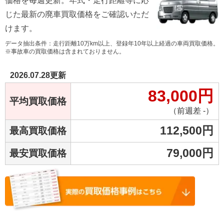
価格を毎週更新。年式・走行距離等に応
じた最新の廃車買取価格をご確認いただ
けます。
データ抽出条件：走行距離10万km以上、登録年10年以上経過の車両買取価格。
※事故車の買取価格は含まれておりません。
2026.07.28
更新
83,000
円
平均買取価格
（前週差 -）
112,500
円
最高買取価格
79,000
円
最安買取価格