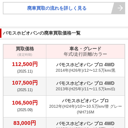
廃車買取の流れを詳しく見る
バモスホビオバン
の廃車買取価格一覧
買取価格
車名・グレード
年式/走行距離/カラー
(査定時期)
112,500
円
バモスホビオバン プロ 4WD
2014
年(
H26年
)/
12〜12.5万km
/
黒
(
2025.11
)
107,500
円
バモスホビオバン プロ 4WD
2013
年(
H25年
)/
11〜11.5万km
/
白
(
2025.11
)
バモスホビオバン プロ
106,500
円
2012
年(
H24年
)/
10〜10.5万km
/
替 グレー
(
2025.09
)
(NH716M
83,000
円
バモスホビオバン プロ 4WD