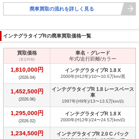
廃車買取の流れを詳しく見る
インテグラタイプR
の廃車買取価格一覧
買取価格
車名・グレード
年式/走行距離/カラー
(査定時期)
1,810,000
円
インテグラタイプR 1.8 X
2000
年(
H12年
)/
10〜10.5万km
/
黒
(
2026.04
)
インテグラタイプR 1.8 レースベース
1,452,500
円
車
(
2026.06
)
1997
年(
H9年
)/
13〜13.5万km
/
白
1,295,000
円
インテグラタイプR 1.8 X
2000
年(
H12年
)/
24〜24.5万km
/
白
(
2026.02
)
1,234,500
円
インテグラタイプR 2.0 C パック