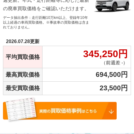
週更新。年式・走行距離等に応じた最新
の廃車買取価格をご確認いただけます。
データ抽出条件：走行距離10万km以上、登録年10年
以上経過の車両買取価格。※事故車の買取価格は含ま
れておりません。
2026.07.28
更新
345,250
円
平均買取価格
（前週差 -）
694,500
円
最高買取価格
23,500
円
最安買取価格