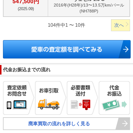
547,500
円
2016
年(
H28年
)/
13〜13.5万km
/
パール
(
2025.09
)
(NH788P)
104件中1 〜 10件
次へ
代金お振込までの流れ
廃車買取の流れを詳しく見る