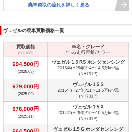
廃車買取の流れを詳しく見る
ヴェゼル
の廃車買取価格一覧
買取価格
車名・グレード
年式/走行距離/カラー
(査定時期)
ヴェゼル 1.5 RS ホンダセンシング
694,500
円
2016
年(
H28年
)/
14〜14.5万km
/
黒
(
2025.09
)
(NH731P)
ヴェゼル 1.5 S
679,000
円
2015
年(
H27年
)/
11〜11.5万km
/
黒
(
2025.09
)
(NH731P)
ヴェゼル 1.5 X
676,000
円
2014
年(
H26年
)/
10〜10.5万km
/
黒
(
2025.11
)
(NH731P)
ヴェゼル 1.5 G ホンダセンシング
664,500
円