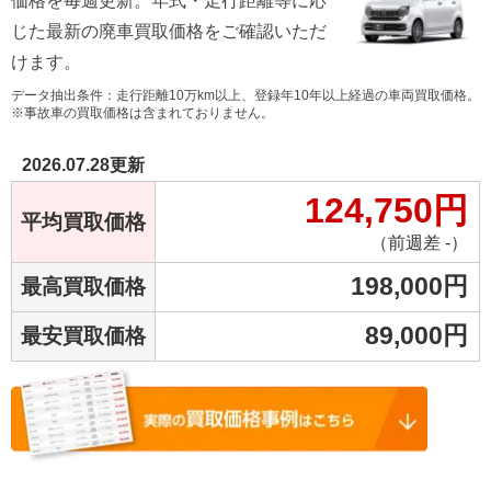
価格を毎週更新。年式・走行距離等に応
じた最新の廃車買取価格をご確認いただ
けます。
データ抽出条件：走行距離10万km以上、登録年10年以上経過の車両買取価格。
※事故車の買取価格は含まれておりません。
2026.07.28
更新
124,750
円
平均買取価格
（前週差 -）
198,000
円
最高買取価格
89,000
円
最安買取価格