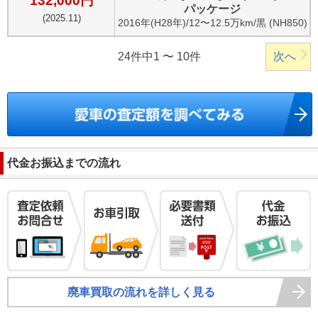
132,000
円
パッケージ
(
2025.11
)
2016
年(
H28年
)/
12〜12.5万km
/
黒 (NH850)
24件中1 〜 10件
次へ
代金お振込までの流れ
廃車買取の流れを詳しく見る