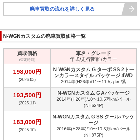
廃車買取の流れを詳しく見る
N-WGNカスタム
の廃車買取価格一覧
買取価格
車名・グレード
年式/走行距離/カラー
(査定時期)
N-WGNカスタム G ターボ SS 2トー
198,000
円
ンカラースタイル パッケージ 4WD
(
2026.03
)
2014
年(
H26年
)/
11〜11.5万km
/
紫
N-WGNカスタム G Aパッケージ
193,500
円
2014
年(
H26年
)/
10〜10.5万km
/
パール
(
2025.11
)
(NH624P)
N-WGNカスタム G SS クールパッケ
183,000
円
ージ
2016
年(
H28年
)/
10〜10.5万km
/
パール
(
2025.10
)
(NH875P)