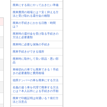
廃車にする前にやっておきたい準備
廃車費用の相場とは？安く抑える方
法と受け取れる還付金の種類
廃車の手続きにかかる日数・時間
は？
廃車時の還付金を受け取る手続きの
方法と必要書類
廃車時に必要な保険の手続き
廃車手続きができる場所
廃車時に取外して良い部品・悪い部
品
車検切れの車でも廃車できる！手続
きの必要書類と費用相場
他県ナンバーの車を廃車にする方法
名義の違う車を代理で廃車する方法
とは？本人以外による手続きの手順
廃車で印鑑証明は何通いる？発行方
法と注意点