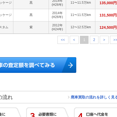
2014
年
パッケージ
黒
11〜11.5万km
135,000
円
(H26年)
2014
年
パッケージ
黒
11〜11.5万km
131,500
円
(H26年)
2012
年
カスタム
紫
12〜12.5万km
124,500
円
(H24年)
<<
<
1
2
>
>
の流れ
廃車買取の流れを詳しく見