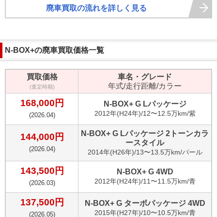
廃車買取の流れを詳しく見る
N-BOX+
の廃車買取価格一覧
買取価格
車名・グレード
年式/走行距離/カラー
(査定時期)
168,000
円
N-BOX+ G Lパッケージ
2012
年(
H24年
)/
12〜12.5万km
/
紫
(
2026.04
)
N-BOX+ G Lパッケージ 2トーンカラ
144,000
円
ースタイル
(
2026.04
)
2014
年(
H26年
)/
13〜13.5万km
/
パール
143,500
円
N-BOX+ G 4WD
2012
年(
H24年
)/
11〜11.5万km
/
青
(
2026.03
)
137,500
円
N-BOX+ G ターボパッケージ 4WD
2015
年(
H27年
)/
10〜10.5万km
/
青
(
2026.05
)