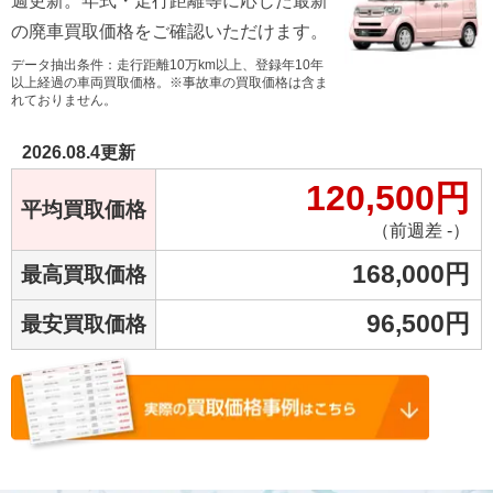
週更新。年式・走行距離等に応じた最新
の廃車買取価格をご確認いただけます。
データ抽出条件：走行距離10万km以上、登録年10年
以上経過の車両買取価格。※事故車の買取価格は含ま
れておりません。
2026.08.4
更新
120,500
円
平均買取価格
（前週差 -）
168,000
円
最高買取価格
96,500
円
最安買取価格