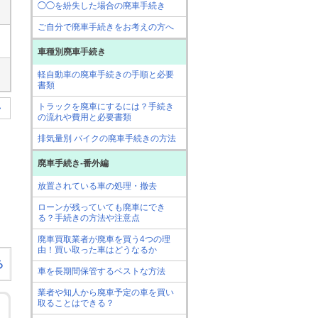
◯◯を紛失した場合の廃車手続き
ご自分で廃車手続きをお考えの方へ
車種別廃車手続き
軽自動車の廃車手続きの手順と必要
書類
トラックを廃車にするには？手続き
>
の流れや費用と必要書類
排気量別 バイクの廃車手続きの方法
廃車手続き-番外編
放置されている車の処理・撤去
ローンが残っていても廃車にでき
る？手続きの方法や注意点
廃車買取業者が廃車を買う4つの理
由！買い取った車はどうなるか
る
車を長期間保管するベストな方法
業者や知人から廃車予定の車を買い
取ることはできる？