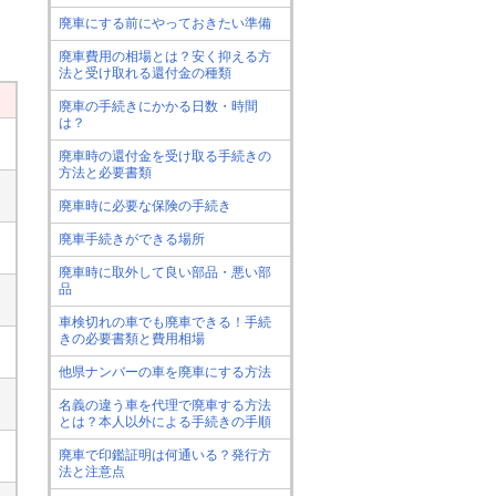
廃車にする前にやっておきたい準備
廃車費用の相場とは？安く抑える方
法と受け取れる還付金の種類
廃車の手続きにかかる日数・時間
は？
廃車時の還付金を受け取る手続きの
方法と必要書類
廃車時に必要な保険の手続き
廃車手続きができる場所
廃車時に取外して良い部品・悪い部
品
車検切れの車でも廃車できる！手続
きの必要書類と費用相場
他県ナンバーの車を廃車にする方法
名義の違う車を代理で廃車する方法
とは？本人以外による手続きの手順
廃車で印鑑証明は何通いる？発行方
法と注意点