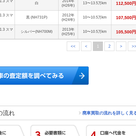
.3 スマ
2014
年
白
13〜13.5万km
112,500
円
(H26年)
.3 スマ
2012
年
黒 (NH731P)
10〜10.5万km
107,500
円
(H24年)
.3 スマ
2013
年
シルバー(NH700M)
10〜10.5万km
105,500
円
(H25年)
<<
<
1
2
>
>
の流れ
廃車買取の流れを詳しく見