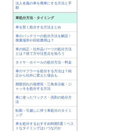
法人名義の車を廃車にする方法と手
順
車処分方法・タイミング
車を賢く処分する方法まとめ
車のバッテリーの処分方法を解説！
廃棄場所や回収費用は？
車の純正・社外品パーツの処分方法
とは？捨て方や注意点を知ろう
タイヤ・ホイールの処分方法・料金
車のマフラーを処分する方法は？純
正から社外に変えた場合も
期限切れの発煙筒・三角表示板・ジ
ャッキを処分する方法
車に使ったワックス・洗剤の処分方
法
転勤・引越しに伴う車処分のタイミ
ング
車を処分するおすすめ時期5選！ベス
トなタイミングはいつなのか