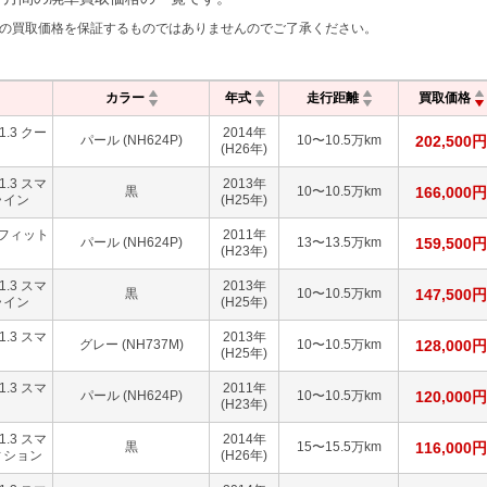
の買取価格を保証するものではありませんのでご了承ください。
カラー
年式
走行距離
買取価格
.3 クー
2014
年
パール (NH624P)
10〜10.5万km
202,500
円
(H26年)
.3 スマ
2013
年
黒
10〜10.5万km
166,000
円
ライン
(H25年)
フィット
2011
年
パール (NH624P)
13〜13.5万km
159,500
円
(H23年)
.3 スマ
2013
年
黒
10〜10.5万km
147,500
円
ライン
(H25年)
.3 スマ
2013
年
グレー (NH737M)
10〜10.5万km
128,000
円
(H25年)
.3 スマ
2011
年
パール (NH624P)
10〜10.5万km
120,000
円
(H23年)
.3 スマ
2014
年
黒
15〜15.5万km
116,000
円
ィション
(H26年)