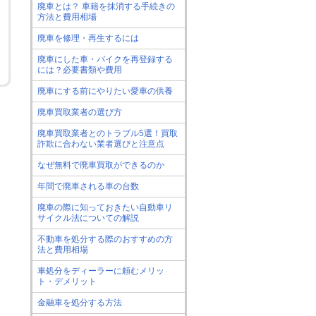
廃車とは？ 車籍を抹消する手続きの
方法と費用相場
廃車を修理・再生するには
廃車にした車・バイクを再登録する
には？必要書類や費用
廃車にする前にやりたい愛車の供養
廃車買取業者の選び方
廃車買取業者とのトラブル5選！買取
詐欺に合わない業者選びと注意点
なぜ無料で廃車買取ができるのか
年間で廃車される車の台数
廃車の際に知っておきたい自動車リ
サイクル法についての解説
不動車を処分する際のおすすめの方
法と費用相場
車処分をディーラーに頼むメリッ
ト・デメリット
金融車を処分する方法