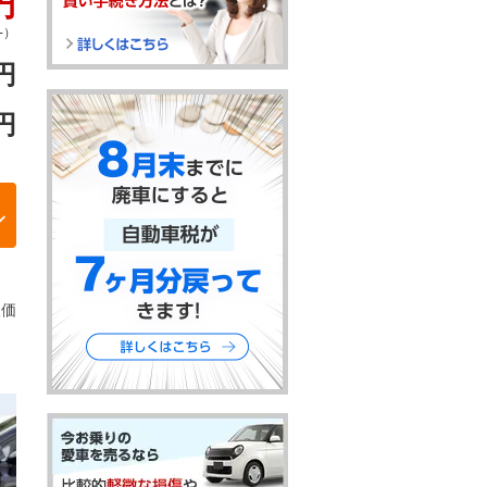
円
-）
円
円
取価