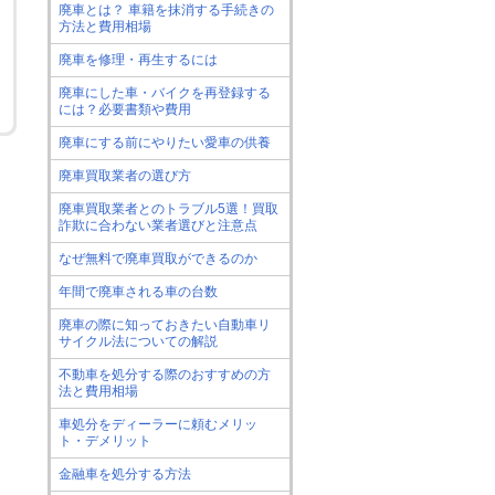
廃車とは？ 車籍を抹消する手続きの
方法と費用相場
廃車を修理・再生するには
廃車にした車・バイクを再登録する
には？必要書類や費用
廃車にする前にやりたい愛車の供養
廃車買取業者の選び方
廃車買取業者とのトラブル5選！買取
詐欺に合わない業者選びと注意点
なぜ無料で廃車買取ができるのか
年間で廃車される車の台数
廃車の際に知っておきたい自動車リ
サイクル法についての解説
不動車を処分する際のおすすめの方
法と費用相場
車処分をディーラーに頼むメリッ
ト・デメリット
金融車を処分する方法