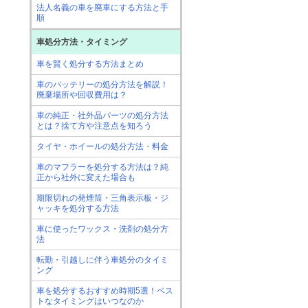
法人名義の車を廃車にする方法と手
順
車処分方法・タイミング
車を賢く処分する方法まとめ
車のバッテリーの処分方法を解説！
廃棄場所や回収費用は？
車の純正・社外品パーツの処分方法
とは？捨て方や注意点を知ろう
タイヤ・ホイールの処分方法・料金
車のマフラーを処分する方法は？純
正から社外に変えた場合も
期限切れの発煙筒・三角表示板・ジ
ャッキを処分する方法
車に使ったワックス・洗剤の処分方
法
転勤・引越しに伴う車処分のタイミ
ング
車を処分するおすすめ時期5選！ベス
トなタイミングはいつなのか