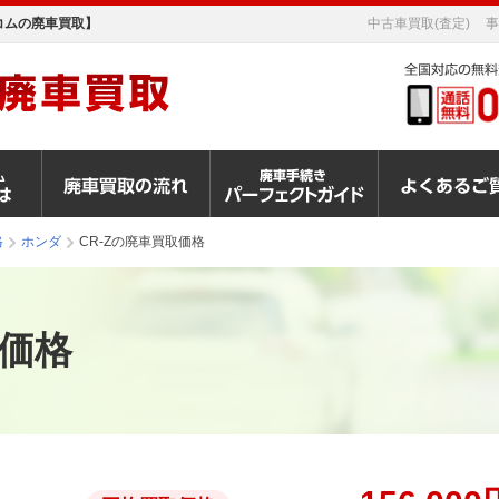
コムの廃車買取】
中古車買取(査定)
事
格
ホンダ
CR-Zの廃車買取価格
取価格