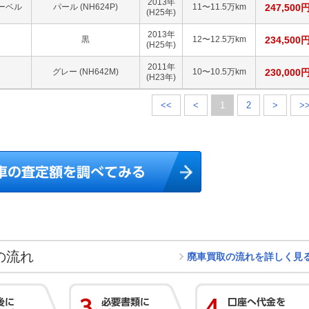
2013
年
レーベル
パール (NH624P)
11〜11.5万km
247,500
(H25年)
2013
年
黒
12〜12.5万km
234,500
(H25年)
2011
年
グレー (NH642M)
10〜10.5万km
230,000
(H23年)
<<
<
1
2
>
>
の流れ
廃車買取の流れを詳しく見