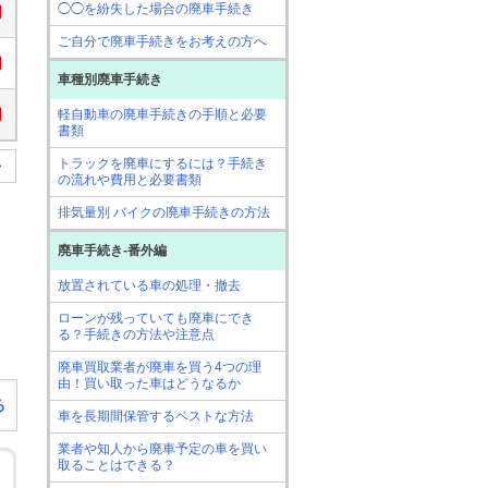
◯◯を紛失した場合の廃車手続き
円
ご自分で廃車手続きをお考えの方へ
円
車種別廃車手続き
円
軽自動車の廃車手続きの手順と必要
書類
トラックを廃車にするには？手続き
>
の流れや費用と必要書類
排気量別 バイクの廃車手続きの方法
廃車手続き-番外編
放置されている車の処理・撤去
ローンが残っていても廃車にでき
る？手続きの方法や注意点
廃車買取業者が廃車を買う4つの理
由！買い取った車はどうなるか
る
車を長期間保管するベストな方法
業者や知人から廃車予定の車を買い
取ることはできる？