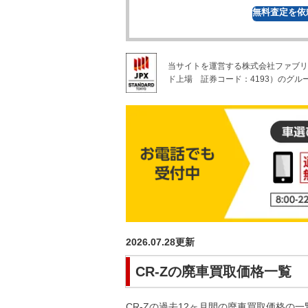
無料
査定を依
当サイトを運営する株式会社ファブリ
ド上場
証券コード：4193）のグル
2026.07.28
更新
CR-Z
の廃車買取価格一覧
CR-Z
の過去12ヶ月間の廃車買取価格の一