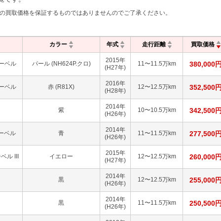
の買取価格を保証するものではありませんのでご了承ください。
カラー
年式
走行距離
買取価格
2015
年
レーベル
パール (NH624P.クロ)
11〜11.5万km
380,000
(H27年)
2016
年
レーベル
赤 (R81X)
12〜12.5万km
352,500
(H28年)
2014
年
紫
10〜10.5万km
342,500
(H26年)
2014
年
レーベル
青
11〜11.5万km
277,500
(H26年)
2015
年
ル III
イエロー
12〜12.5万km
260,000
(H27年)
2014
年
黒
12〜12.5万km
255,000
(H26年)
2014
年
黒
11〜11.5万km
250,500
(H26年)