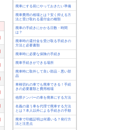
廃車にする前にやっておきたい準備
廃車費用の相場とは？安く抑える方
法と受け取れる還付金の種類
廃車の手続きにかかる日数・時間
は？
円
廃車時の還付金を受け取る手続きの
方法と必要書類
円
廃車時に必要な保険の手続き
廃車手続きができる場所
円
廃車時に取外して良い部品・悪い部
品
円
車検切れの車でも廃車できる！手続
きの必要書類と費用相場
円
他県ナンバーの車を廃車にする方法
円
名義の違う車を代理で廃車する方法
とは？本人以外による手続きの手順
廃車で印鑑証明は何通いる？発行方
円
法と注意点