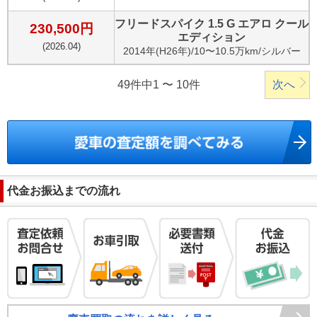
フリードスパイク 1.5 G エアロ クール
230,500
円
エディション
(
2026.04
)
2014
年(
H26年
)/
10〜10.5万km
/
シルバー
49件中1 〜 10件
次へ
代金お振込までの流れ