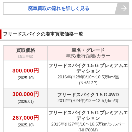
廃車買取の流れを詳しく見る
フリードスパイク
の廃車買取価格一覧
買取価格
車名・グレード
年式/走行距離/カラー
(査定時期)
フリードスパイク 1.5 G プレミアムエ
300,000
円
ディション
2016
年(
H28年
)/
10〜10.5万km
/
黒
(
2025.10
)
(NH812P)
300,000
円
フリードスパイク 1.5 G 4WD
2012
年(
H24年
)/
12〜12.5万km
/
青
(
2026.01
)
フリードスパイク 1.5 G プレミアムエ
267,000
円
ディション
2015
年(
H27年
)/
16〜16.5万km
/
シルバー
(
2025.10
)
(NH700M)