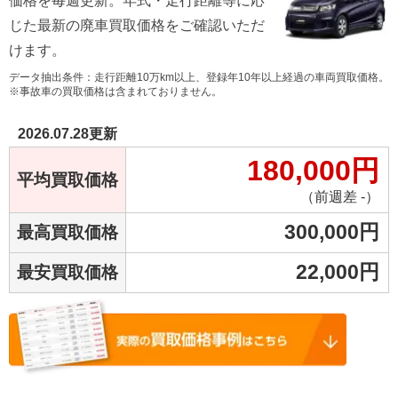
価格を毎週更新。年式・走行距離等に応
じた最新の廃車買取価格をご確認いただ
けます。
データ抽出条件：走行距離10万km以上、登録年10年以上経過の車両買取価格。
※事故車の買取価格は含まれておりません。
2026.07.28
更新
180,000
円
平均買取価格
（前週差 -）
300,000
円
最高買取価格
22,000
円
最安買取価格