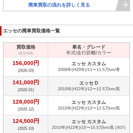
廃車買取の流れを詳しく見る
エッセ
の廃車買取価格一覧
買取価格
車名・グレード
年式/走行距離/カラー
(査定時期)
156,000
円
エッセ カスタム
2008
年(
H20年
)/
11〜11.5万km
/
青
(
2026.03
)
141,000
円
エッセ D
2010
年(
H22年
)/
12〜12.5万km
/
黒
(
2026.01
)
128,000
円
エッセ カスタム
2010
年(
H22年
)/
12〜12.5万km
/
黒
(
2025.12
)
124,500
円
エッセ カスタム
2010
年(
H22年
)/
15〜15.5万km
/
黒 (X07)
(
2025.10
)