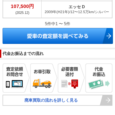
107,500
円
エッセ D
2009
年(
H21年
)/
12〜12.5万km
/
シルバー
(
2025.12
)
5件中1 〜 5件
代金お振込までの流れ
廃車買取の流れを詳しく見る