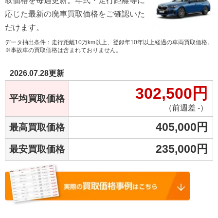
取価格を毎週更新。年式・走行距離等に
応じた最新の廃車買取価格をご確認いた
だけます。
データ抽出条件：走行距離10万km以上、登録年10年以上経過の車両買取価格。
※事故車の買取価格は含まれておりません。
2026.07.28
更新
302,500
円
平均買取価格
（前週差 -）
405,000
円
最高買取価格
235,000
円
最安買取価格