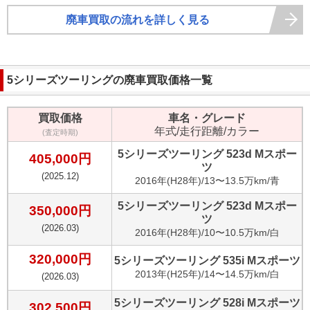
廃車買取の流れを詳しく見る
5シリーズツーリング
の廃車買取価格一覧
買取価格
車名・グレード
年式/走行距離/カラー
(査定時期)
5シリーズツーリング 523d Mスポー
405,000
円
ツ
(
2025.12
)
2016
年(
H28年
)/
13〜13.5万km
/
青
5シリーズツーリング 523d Mスポー
350,000
円
ツ
(
2026.03
)
2016
年(
H28年
)/
10〜10.5万km
/
白
320,000
円
5シリーズツーリング 535i Mスポーツ
2013
年(
H25年
)/
14〜14.5万km
/
白
(
2026.03
)
5シリーズツーリング 528i Mスポーツ
302,500
円